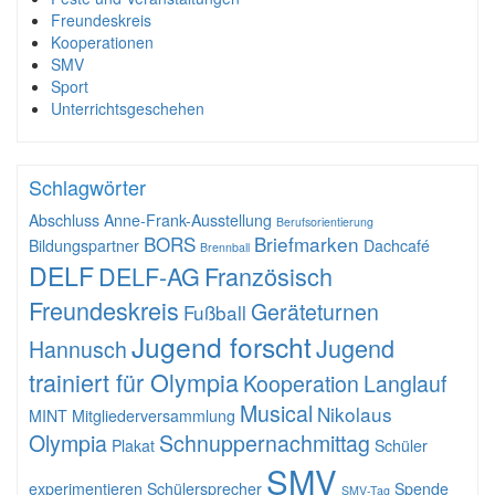
Freundeskreis
Kooperationen
SMV
Sport
Unterrichtsgeschehen
Schlagwörter
Abschluss
Anne-Frank-Ausstellung
Berufsorientierung
BORS
Briefmarken
Bildungspartner
Dachcafé
Brennball
DELF
DELF-AG
Französisch
Freundeskreis
Geräteturnen
Fußball
Jugend forscht
Jugend
Hannusch
trainiert für Olympia
Kooperation
Langlauf
Musical
Nikolaus
MINT
Mitgliederversammlung
Olympia
Schnuppernachmittag
Plakat
Schüler
SMV
experimentieren
Schülersprecher
Spende
SMV-Tag