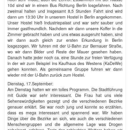
10d sind wir in einem Bus Richtung Berlin losgefahren. Nach
zweimal halten und insgesamt 8,5 Stunden Fahrt sind wird
dann um 13:30 Uhr in unserem Hostel in Berlin angekommen.
Unser Hostel hieß Industriepalast und war sehr sauber und
immer gastfreundlich. Nachdem wir dann unsere Koffer in die
Zimmer gebracht haben und uns etwas ausgeruht haben, sind
wir dann auch gleich zur ersten Erkundung in Berlin
losgezogen. Wir fuhren mit der U-Bahn zur Bernauer Straße,
wo wir dann Bilder und Reste der Mauer gesehen haben.
Danach hatte jeder noch ca. eine Stunde zur freien Verfügung
in der wir zum Beispiel ins Kaufhaus des Westens (KaDeWe)
gehen konnten. Als gemeinsame Gruppe fuhren wir dann
wieder mit der U-Bahn zurück zum Hostel.
Dienstag, 17.September:
Am Dienstag hatten wir ein tolles Programm. Die Stadtführung
mit Guide war sehr interessant. Die Frau hat uns viele
Sehenswürdigkeiten gezeigt und die verschiedenen Bezirke
genauer erklärt. Sie war noch jung und konnte so erzählen,
dass es mega interessant und spannend war. Wir haben
Dinge über die Bezirke an sich, wie auch die verschiedenen
Menschengruppen und die allgemeine Lage was Drogen
anbelangt, erfahren. Trotz des schlechten Wetters haben wir