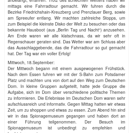
mittags eine Fahrradtour gemacht. Wir fuhren durch die
Bezirke Friedrichshain-Kreuzberg und Prenzlauer Berg, sowie
am Spreeufer entlang. Wir machten zahlreiche Stopps, um
zum Beispiel die kleinste Disko der Welt zu besuchen oder das
bekannte Hausboot (aus „Berlin Tag und Nacht“) anzusehen.
Am Ende waren wir alle klatschnass, da wir sehr oft in
Regenschauer geraten sind. Das Wetter war am Schluss aber
das Ausschlaggebende, das die Fahrradtour so gut gemacht
hat. Der Tag war ein voller Erfolg!
Mittwoch, 18.September:
Der Mittwoch begann mit einem ausgewogenen Frühstück.
Nach dem Essen fuhren wir mit der S-Bahn zum Potsdamer
Platz und machten uns von dort auf den Weg zum Deutschen
Dom. In kleine Gruppen aufgeteilt, hatte jede Gruppe die
Aufgabe, sich im Dom über verschiedene politische Themen
zu informieren. Die Erlebnisse im Deutschen Dom waren sehr
aufschlussreich und informativ. Gegen Mittag hatten wir etwas
Zeit, um zu shoppen und etwas zu essen. Zum Abend hin sind
wir in das Spionagemuseum gegangen und haben dort an
einer Führung teilgenommen. Der Besuch im
Spionagemuseum ist unbedingt zu empfehlen und