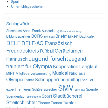
Sport
Unterrichtsgeschehen
Schlagwörter
Abschluss
Anne-Frank-Ausstellung
Berufsorientierung
BORS
Briefmarken
Bildungspartner
Dachcafé
Brennball
DELF
DELF-AG
Französisch
Freundeskreis
Geräteturnen
Fußball
Jugend forscht
Jugend
Hannusch
trainiert für Olympia
Kooperation
Langlauf
Musical
Nikolaus
MINT
Mitgliederversammlung
Olympia
Schnuppernachmittag
Plakat
Schüler
SMV
experimentieren
Schülersprecher
Spende
SMV-Tag
Stadtbücherei
Sport
Spendenlauf
Spieleabend
Streitschlichter
Turnier
Theater
Turnen