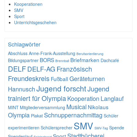
Kooperationen
SMV
Sport
Unterrichtsgeschehen
Schlagwörter
Abschluss
Anne-Frank-Ausstellung
Berufsorientierung
BORS
Briefmarken
Bildungspartner
Dachcafé
Brennball
DELF
DELF-AG
Französisch
Freundeskreis
Geräteturnen
Fußball
Jugend forscht
Jugend
Hannusch
trainiert für Olympia
Kooperation
Langlauf
Musical
Nikolaus
MINT
Mitgliederversammlung
Olympia
Schnuppernachmittag
Plakat
Schüler
SMV
experimentieren
Schülersprecher
Spende
SMV-Tag
Stadtbücherei
Sport
Spendenlauf
Spieleabend