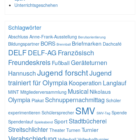
Unterrichtsgeschehen
Schlagwörter
Abschluss
Anne-Frank-Ausstellung
Berufsorientierung
BORS
Briefmarken
Bildungspartner
Dachcafé
Brennball
DELF
DELF-AG
Französisch
Freundeskreis
Geräteturnen
Fußball
Jugend forscht
Jugend
Hannusch
trainiert für Olympia
Kooperation
Langlauf
Musical
Nikolaus
MINT
Mitgliederversammlung
Olympia
Schnuppernachmittag
Plakat
Schüler
SMV
experimentieren
Schülersprecher
Spende
SMV-Tag
Stadtbücherei
Sport
Spendenlauf
Spieleabend
Streitschlichter
Turnier
Theater
Turnen
Verabschiedung
Volleyball
Volleyballturnier