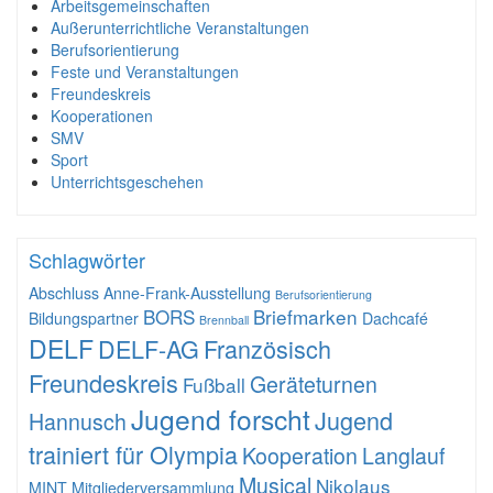
Arbeitsgemeinschaften
Außerunterrichtliche Veranstaltungen
Berufsorientierung
Feste und Veranstaltungen
Freundeskreis
Kooperationen
SMV
Sport
Unterrichtsgeschehen
Schlagwörter
Abschluss
Anne-Frank-Ausstellung
Berufsorientierung
BORS
Briefmarken
Bildungspartner
Dachcafé
Brennball
DELF
DELF-AG
Französisch
Freundeskreis
Geräteturnen
Fußball
Jugend forscht
Jugend
Hannusch
trainiert für Olympia
Kooperation
Langlauf
Musical
Nikolaus
MINT
Mitgliederversammlung