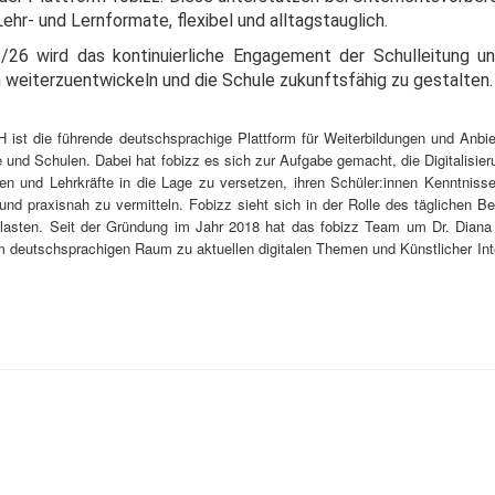
hr- und Lernformate, flexibel und alltagstauglich.
/26 wird das kontinuierliche Engagement der Schulleitung u
ch weiterzuentwickeln und die Schule zukunftsfähig zu gestalten.
 ist die führende deutschsprachige Plattform für Weiterbildungen und Anbie
e und Schulen. Dabei hat fobizz es sich zur Aufgabe gemacht, die Digitalisie
ben und Lehrkräfte in die Lage zu versetzen, ihren Schüler:innen Kenntniss
und praxisnah zu vermitteln. Fobizz sieht sich in der Rolle des täglichen Be
entlasten. Seit der Gründung im Jahr 2018 hat das fobizz Team um Dr. Diana
m deutschsprachigen Raum zu aktuellen digitalen Themen und Künstlicher Int