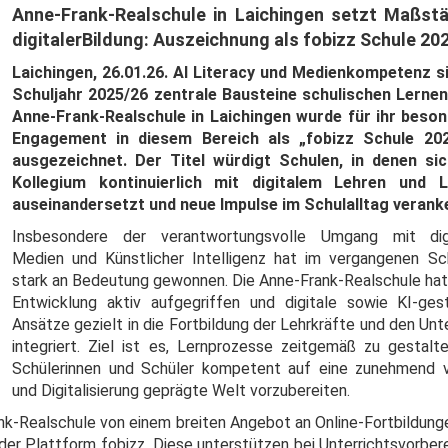
Anne-Frank-Realschule
in
Laichingen
setzt Maßstä
digitalerBildung: Auszeichnung als fobizz Schule 20
Laichingen
,
26.01.26
. AI Literacy und Medienkompetenz s
Schuljahr 2025/26 zentrale Bausteine schulischen Lernen
Anne-Frank-Realschule in Laichingen wurde für ihr beso
Engagement in diesem Bereich als „fobizz Schule 202
ausgezeichnet. Der Titel würdigt Schulen, in denen si
Kollegium kontinuierlich mit digitalem Lehren und L
auseinandersetzt und neue Impulse im Schulalltag veranke
Insbesondere der verantwortungsvolle Umgang mit dig
Medien und Künstlicher Intelligenz hat im vergangenen Sch
stark an Bedeutung gewonnen. Die Anne-Frank-Realschule hat
Entwicklung aktiv aufgegriffen und digitale sowie KI-ges
Ansätze gezielt in die Fortbildung der Lehrkräfte und den Unt
integriert. Ziel ist es, Lernprozesse zeitgemäß zu gestalt
Schülerinnen und Schüler kompetent auf eine zunehmend 
und Digitalisierung geprägte Welt vorzubereiten.
ank-Realschule von einem breiten Angebot an Online-Fortbildung
er Plattform fobizz. Diese unterstützen bei Unterrichtsvorbere