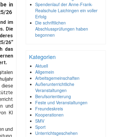
be in
Spendenlauf der Anne-Frank-
Realschule Laichingen ein voller
25/26
Erfolg
ind im
Die schriftlichen
Abschlussprüfungen haben
s. Die
begonnen
nderes
5/26“
ch das
Kategorien
ernen
rt.
Aktuell
Allgemein
italen
Arbeitsgemeinschaften
uljahr
Außerunterrichtliche
 diese
Veranstaltungen
tützte
Berufsorientierung
erricht
Feste und Veranstaltungen
en und
Freundeskreis
von KI
Kooperationen
SMV
Sport
en und
Unterrichtsgeschehen
itung,