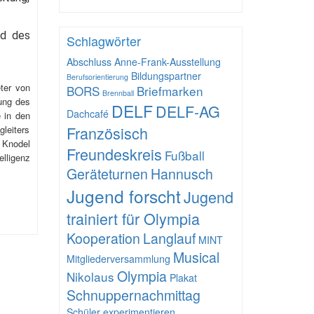
nd des
Schlagwörter
Abschluss
Anne-Frank-Ausstellung
Bildungspartner
Berufsorientierung
ter von
BORS
Briefmarken
Brennball
rung des
DELF
DELF-AG
Dachcafé
e in den
Französisch
gleiters
 Knodel
Freundeskreis
Fußball
elligenz
Geräteturnen
Hannusch
Jugend forscht
Jugend
trainiert für Olympia
Kooperation
Langlauf
MINT
Musical
Mitgliederversammlung
Olympia
Nikolaus
Plakat
Schnuppernachmittag
Schüler experimentieren