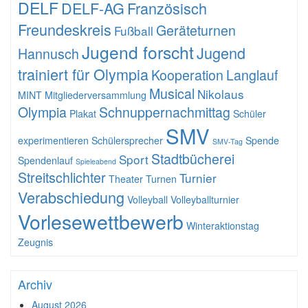
DELF
DELF-AG
Französisch
Freundeskreis
Geräteturnen
Fußball
Jugend forscht
Jugend
Hannusch
trainiert für Olympia
Kooperation
Langlauf
Musical
Nikolaus
MINT
Mitgliederversammlung
Olympia
Schnuppernachmittag
Plakat
Schüler
SMV
experimentieren
Schülersprecher
Spende
SMV-Tag
Stadtbücherei
Sport
Spendenlauf
Spieleabend
Streitschlichter
Turnier
Theater
Turnen
Verabschiedung
Volleyball
Volleyballturnier
Vorlesewettbewerb
Winteraktionstag
Zeugnis
Archiv
August 2026