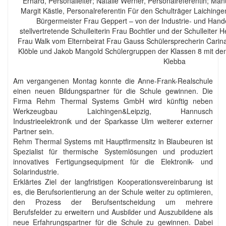
Erhard, Personalleiter; Natalie Werner, Personalreferentin; Man
Margit Kästle, Personalreferentin Für den Schulträger Laichingen
Bürgermeister Frau Geppert – von der Industrie- und Ha
stellvertretende Schulleiterin Frau Bochtler und der Schulleiter
Frau Walk vom Elternbeirat Frau Gauss Schülersprecherin Carina 
Klöble und Jakob Mangold Schülergruppen der Klassen 8 mit den
Klebba
Am vergangenen Montag konnte die Anne-Frank-Realschule
einen neuen Bildungspartner für die Schule gewinnen. Die
Firma Rehm Thermal Systems GmbH wird künftig neben
Werkzeugbau Laichingen&Leipzig, Hannusch
Industrieelektronik und der Sparkasse Ulm weiterer externer
Partner sein.
Rehm Thermal Systems mit Hauptfirmensitz in Blaubeuren ist
Spezialist für thermische Systemlösungen und produziert
innovatives Fertigungsequipment für die Elektronik- und
Solarindustrie.
Erklärtes Ziel der langfristigen Kooperationsvereinbarung ist
es, die Berufsorientierung an der Schule weiter zu optimieren,
den Prozess der Berufsentscheidung um mehrere
Berufsfelder zu erweitern und Ausbilder und Auszubildene als
neue Erfahrungspartner für die Schule zu gewinnen. Dabei