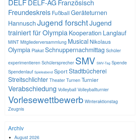
DELF
DELF-AG
Französisch
Freundeskreis
Geräteturnen
Fußball
Jugend forscht
Jugend
Hannusch
trainiert für Olympia
Kooperation
Langlauf
Musical
Nikolaus
MINT
Mitgliederversammlung
Olympia
Schnuppernachmittag
Plakat
Schüler
SMV
experimentieren
Schülersprecher
Spende
SMV-Tag
Stadtbücherei
Sport
Spendenlauf
Spieleabend
Streitschlichter
Turnier
Theater
Turnen
Verabschiedung
Volleyball
Volleyballturnier
Vorlesewettbewerb
Winteraktionstag
Zeugnis
Archiv
August 2026