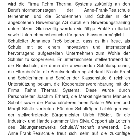
wird die Firma Rehm Thermal Systems zukünftig an den
Berufsinformationstagen der Anne-Frank-Realschule
teilnehmen und die Schülerinnen und Schüler in der
angebotenen Bewerbungs-AG durch ein Bewerbungstraining
unterstützen. Gleichzeitig werden vielfältige Praktika offeriert
sowie Unternehmensbesuche für ganze Klassen ermöglicht.
Schulleiter Johannes Treß betonte, dass es ihn freue, als
Schule mit so einem innovativen und international
hervorragend aufgestellten Unternehmen zum Wohle der
Schüler zu kooperieren. Er unterzeichnete, stellvertretend für
die Realschule, die durch die anwesenden Schülersprecher,
die Elternbeiräte, die Berufsorientierungslehrkraft Nicole Krehl
und Schülerinnen und Schüler der Klassenstufe 8 reichlich
Unterstützung bekam, die Kooperationsvereinbarung mit der
Firma Rehm Thermal Systems. Diese wurde durch
Personalleiter Joachim Erhard, die Marketingleiterin Manuela
Sebabi sowie die Personalreferentinnen Natalie Werner und
Margit Kästle vertreten. Für den Schulträger Laichingen war
der stellvertretende Bürgermeister Ulrich Rößler, für die
Industrie- und Handelskammer Ulm Silvia Geppert als Leiterin
des Bildungsnetzwerks Schule/Wirtschaft anwesend. Die
Anne-Frank-Realschule freut sich sehr auf die zukünftige