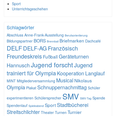
Sport
Unterrichtsgeschehen
Schlagwörter
Abschluss
Anne-Frank-Ausstellung
Berufsorientierung
BORS
Briefmarken
Bildungspartner
Dachcafé
Brennball
DELF
DELF-AG
Französisch
Freundeskreis
Geräteturnen
Fußball
Jugend forscht
Jugend
Hannusch
trainiert für Olympia
Kooperation
Langlauf
Musical
Nikolaus
MINT
Mitgliederversammlung
Olympia
Schnuppernachmittag
Plakat
Schüler
SMV
experimentieren
Schülersprecher
Spende
SMV-Tag
Stadtbücherei
Sport
Spendenlauf
Spieleabend
Streitschlichter
Turnier
Theater
Turnen