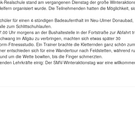
nk-Realschule stand am vergangenen Dienstag der große Winteraktion
fern organisiert wurde. Die Teilnehmenden hatten die Möglichkeit, sic
Schüler für einen 4-stündigen Badeaufenthalt im Neu-Ulmer Donaubad,
lle zum Schlittschuhlaufen.
.00 Uhr morgens an der Bushaltestelle in der Fortstraße zur Abfahrt tr
chwang im Allgäu zu verbringen, machten sich etwas später 30
Form-Fitnessstudio. Ein Trainer brachte die Kletternden ganz schön zu
er entschieden sich für eine Wandertour nach Feldstetten, während r
nd um die Wette bowlten, bis die Finger schmerzten.
itenden Lehrkräfte einig: Der SMV-Winteraktionstag war eine willkomme