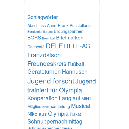
Schlagwörter
Abschluss
Anne-Frank-Ausstellung
Bildungspartner
Berufsorientierung
BORS
Briefmarken
Brennball
DELF
DELF-AG
Dachcafé
Französisch
Freundeskreis
Fußball
Geräteturnen
Hannusch
Jugend forscht
Jugend
trainiert für Olympia
Kooperation
Langlauf
MINT
Musical
Mitgliederversammlung
Olympia
Nikolaus
Plakat
Schnuppernachmittag
Schüler experimentieren