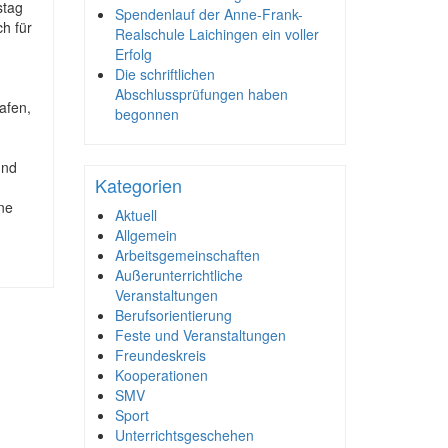
stag
Spendenlauf der Anne-Frank-
h für
Realschule Laichingen ein voller
Erfolg
Die schriftlichen
Abschlussprüfungen haben
afen,
begonnen
m
und
Kategorien
ne
Aktuell
Allgemein
Arbeitsgemeinschaften
Außerunterrichtliche
Veranstaltungen
Berufsorientierung
Feste und Veranstaltungen
Freundeskreis
Kooperationen
SMV
Sport
Unterrichtsgeschehen