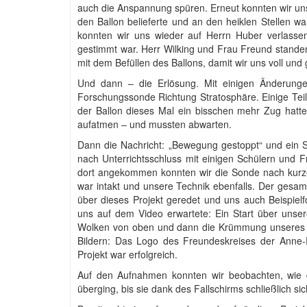
auch die Anspannung spüren. Erneut konnten wir uns
den Ballon belieferte und an den heiklen Stellen w
konnten wir uns wieder auf Herrn Huber verlassen
gestimmt war. Herr Wilking und Frau Freund standen 
mit dem Befüllen des Ballons, damit wir uns voll und
Und dann – die Erlösung. Mit einigen Änderunge
Forschungssonde Richtung Stratosphäre. Einige Teil
der Ballon dieses Mal ein bisschen mehr Zug hatte,
aufatmen – und mussten abwarten.
Dann die Nachricht: „Bewegung gestoppt“ und ein 
nach Unterrichtsschluss mit einigen Schülern und F
dort angekommen konnten wir die Sonde nach kurz
war intakt und unsere Technik ebenfalls. Der gesa
über dieses Projekt geredet und uns auch Beispiel
uns auf dem Video erwartete: Ein Start über unser
Wolken von oben und dann die Krümmung unseres bl
Bildern: Das Logo des Freundeskreises der Anne-
Projekt war erfolgreich.
Auf den Aufnahmen konnten wir beobachten, wie d
überging, bis sie dank des Fallschirms schließlich si