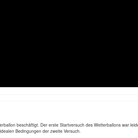
erballon beschäftigt. Der erste Startversuch des Wetterballons war leid
ch idealen Bedingungen der zweite Versuch.