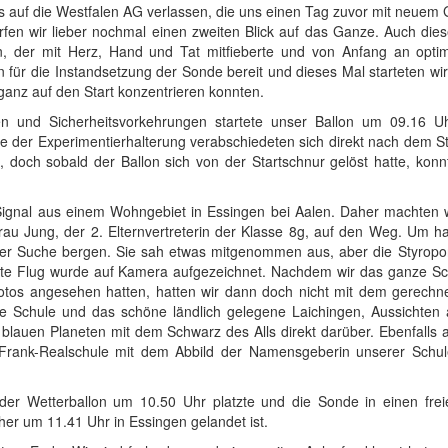
 auf die Westfalen AG verlassen, die uns einen Tag zuvor mit neuem 
arfen wir lieber nochmal einen zweiten Blick auf das Ganze. Auch die
, der mit Herz, Hand und Tat mitfieberte und von Anfang an optim
für die Instandsetzung der Sonde bereit und dieses Mal starteten wir
 ganz auf den Start konzentrieren konnten.
n und Sicherheitsvorkehrungen startete unser Ballon um 09.16 U
e der Experimentierhalterung verabschiedeten sich direkt nach dem St
 doch sobald der Ballon sich von der Startschnur gelöst hatte, konn
Signal aus einem Wohngebiet in Essingen bei Aalen. Daher machten 
rau Jung, der 2. Elternvertreterin der Klasse 8g, auf den Weg. Um ha
er Suche bergen. Sie sah etwas mitgenommen aus, aber die Styrop
mte Flug wurde auf Kamera aufgezeichnet. Nachdem wir das ganze Sc
fotos angesehen hatten, hatten wir dann doch nicht mit dem gerechn
e Schule und das schöne ländlich gelegene Laichingen, Aussichten 
auen Planeten mit dem Schwarz des Alls direkt darüber. Ebenfalls 
Frank-Realschule mit dem Abbild der Namensgeberin unserer Schul
er Wetterballon um 10.50 Uhr platzte und die Sonde in einen frei
cher um 11.41 Uhr in Essingen gelandet ist.