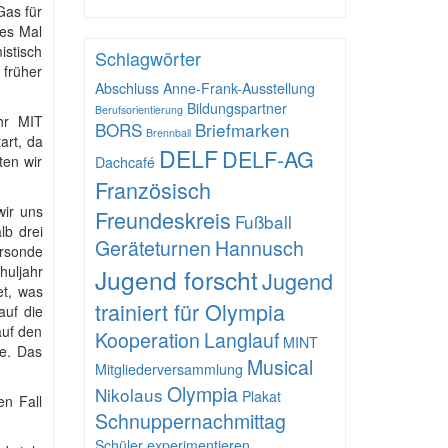
Gas für
ses Mal
istisch
Schlagwörter
 früher
Abschluss
Anne-Frank-Ausstellung
Bildungspartner
Berufsorientierung
hr MIT
BORS
Briefmarken
Brennball
art, da
DELF
DELF-AG
ten wir
Dachcafé
Französisch
wir uns
Freundeskreis
Fußball
lb drei
Geräteturnen
Hannusch
orsonde
huljahr
Jugend forscht
Jugend
et, was
trainiert für Olympia
auf die
auf den
Kooperation
Langlauf
MINT
e. Das
Musical
Mitgliederversammlung
Olympia
Nikolaus
Plakat
en Fall
Schnuppernachmittag
Schüler experimentieren