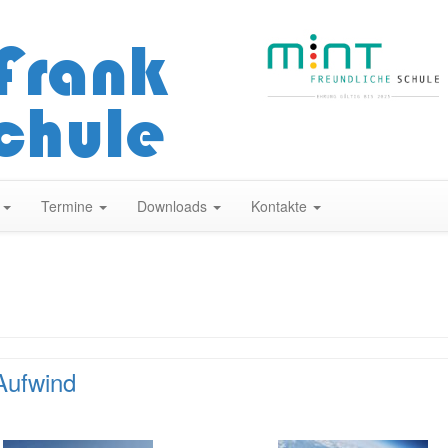
Zum
Inhalt
springen
n
Termine
Downloads
Kontakte
 Aufwind