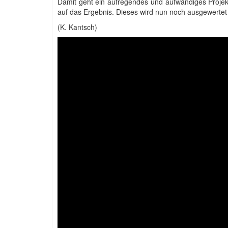
Damit geht ein aufregendes und aufwändiges Projekt
auf das Ergebnis. Dieses wird nun noch ausgewertet 
(K. Kantsch)