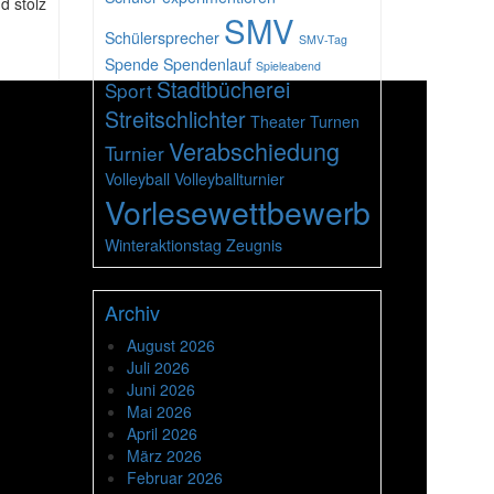
d stolz
SMV
Schülersprecher
SMV-Tag
Spende
Spendenlauf
Spieleabend
Stadtbücherei
Sport
Streitschlichter
Theater
Turnen
Verabschiedung
Turnier
Volleyball
Volleyballturnier
Vorlesewettbewerb
Winteraktionstag
Zeugnis
Archiv
August 2026
Juli 2026
Juni 2026
Mai 2026
April 2026
März 2026
Februar 2026