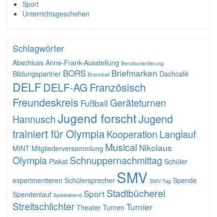
Sport
Unterrichtsgeschehen
Schlagwörter
Abschluss
Anne-Frank-Ausstellung
Berufsorientierung
BORS
Briefmarken
Bildungspartner
Dachcafé
Brennball
DELF
DELF-AG
Französisch
Freundeskreis
Geräteturnen
Fußball
Jugend forscht
Jugend
Hannusch
trainiert für Olympia
Kooperation
Langlauf
Musical
Nikolaus
MINT
Mitgliederversammlung
Olympia
Schnuppernachmittag
Plakat
Schüler
SMV
experimentieren
Schülersprecher
Spende
SMV-Tag
Stadtbücherei
Sport
Spendenlauf
Spieleabend
Streitschlichter
Turnier
Theater
Turnen