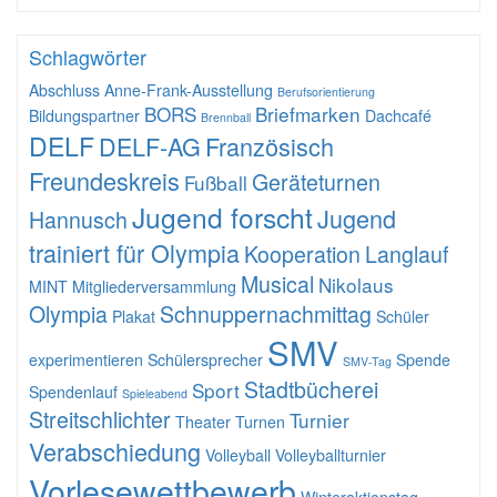
Schlagwörter
Abschluss
Anne-Frank-Ausstellung
Berufsorientierung
BORS
Briefmarken
Bildungspartner
Dachcafé
Brennball
DELF
DELF-AG
Französisch
Freundeskreis
Geräteturnen
Fußball
Jugend forscht
Jugend
Hannusch
trainiert für Olympia
Kooperation
Langlauf
Musical
Nikolaus
MINT
Mitgliederversammlung
Olympia
Schnuppernachmittag
Plakat
Schüler
SMV
experimentieren
Schülersprecher
Spende
SMV-Tag
Stadtbücherei
Sport
Spendenlauf
Spieleabend
Streitschlichter
Turnier
Theater
Turnen
Verabschiedung
Volleyball
Volleyballturnier
Vorlesewettbewerb