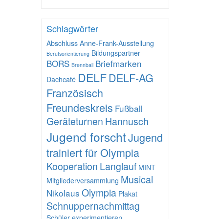
Schlagwörter
Abschluss
Anne-Frank-Ausstellung
Bildungspartner
Berufsorientierung
BORS
Briefmarken
Brennball
DELF
DELF-AG
Dachcafé
Französisch
Freundeskreis
Fußball
Geräteturnen
Hannusch
Jugend forscht
Jugend
trainiert für Olympia
Kooperation
Langlauf
MINT
Musical
Mitgliederversammlung
Olympia
Nikolaus
Plakat
Schnuppernachmittag
Schüler experimentieren