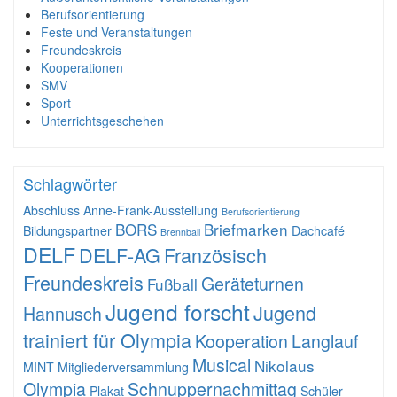
Berufsorientierung
Feste und Veranstaltungen
Freundeskreis
Kooperationen
SMV
Sport
Unterrichtsgeschehen
Schlagwörter
Abschluss
Anne-Frank-Ausstellung
Berufsorientierung
BORS
Briefmarken
Bildungspartner
Dachcafé
Brennball
DELF
DELF-AG
Französisch
Freundeskreis
Geräteturnen
Fußball
Jugend forscht
Jugend
Hannusch
trainiert für Olympia
Kooperation
Langlauf
Musical
Nikolaus
MINT
Mitgliederversammlung
Olympia
Schnuppernachmittag
Plakat
Schüler