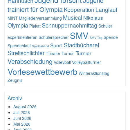
Jugend
Hannusch
trainiert für Olympia
Kooperation
Langlauf
Musical
Nikolaus
MINT
Mitgliederversammlung
Olympia
Schnuppernachmittag
Plakat
Schüler
SMV
experimentieren
Schülersprecher
Spende
SMV-Tag
Stadtbücherei
Sport
Spendenlauf
Spieleabend
Streitschlichter
Turnier
Theater
Turnen
Verabschiedung
Volleyball
Volleyballturnier
Vorlesewettbewerb
Winteraktionstag
Zeugnis
Archiv
August 2026
Juli 2026
Juni 2026
Mai 2026
April 2026