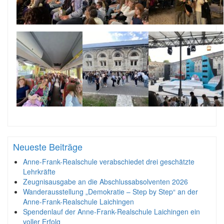
Neueste Beiträge
Anne-Frank-Realschule verabschiedet drei geschätzte
Lehrkräfte
Zeugnisausgabe an die Abschlussabsolventen 2026
Wanderausstellung „Demokratie – Step by Step“ an der
Anne-Frank-Realschule Laichingen
Spendenlauf der Anne-Frank-Realschule Laichingen ein
voller Erfolg