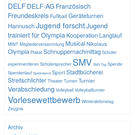
DELF
DELF-AG
Französisch
Freundeskreis
Geräteturnen
Fußball
Jugend forscht
Jugend
Hannusch
trainiert für Olympia
Kooperation
Langlauf
Musical
Nikolaus
MINT
Mitgliederversammlung
Olympia
Schnuppernachmittag
Plakat
Schüler
SMV
experimentieren
Schülersprecher
Spende
SMV-Tag
Stadtbücherei
Sport
Spendenlauf
Spieleabend
Streitschlichter
Turnier
Theater
Turnen
Verabschiedung
Volleyball
Volleyballturnier
Vorlesewettbewerb
Winteraktionstag
Zeugnis
Archiv