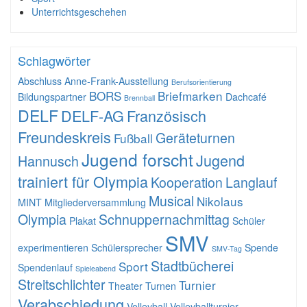
Unterrichtsgeschehen
Schlagwörter
Abschluss
Anne-Frank-Ausstellung
Berufsorientierung
BORS
Briefmarken
Bildungspartner
Dachcafé
Brennball
DELF
DELF-AG
Französisch
Freundeskreis
Geräteturnen
Fußball
Jugend forscht
Jugend
Hannusch
trainiert für Olympia
Kooperation
Langlauf
Musical
Nikolaus
MINT
Mitgliederversammlung
Olympia
Schnuppernachmittag
Plakat
Schüler
SMV
experimentieren
Schülersprecher
Spende
SMV-Tag
Stadtbücherei
Sport
Spendenlauf
Spieleabend
Streitschlichter
Turnier
Theater
Turnen
Verabschiedung
Volleyball
Volleyballturnier