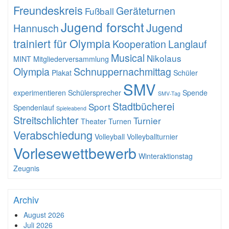
Freundeskreis
Geräteturnen
Fußball
Jugend forscht
Jugend
Hannusch
trainiert für Olympia
Kooperation
Langlauf
Musical
Nikolaus
MINT
Mitgliederversammlung
Olympia
Schnuppernachmittag
Plakat
Schüler
SMV
experimentieren
Schülersprecher
Spende
SMV-Tag
Stadtbücherei
Sport
Spendenlauf
Spieleabend
Streitschlichter
Turnier
Theater
Turnen
Verabschiedung
Volleyball
Volleyballturnier
Vorlesewettbewerb
Winteraktionstag
Zeugnis
Archiv
August 2026
Juli 2026