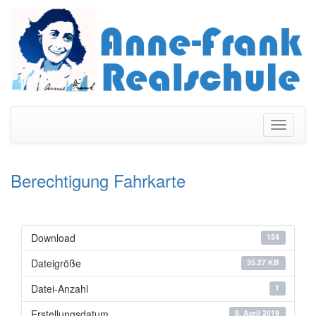
Navigati
umschal
Berechtigung Fahrkarte
Download
154
Dateigröße
35.27 KB
Datei-Anzahl
1
Erstellungsdatum
8. April 2019