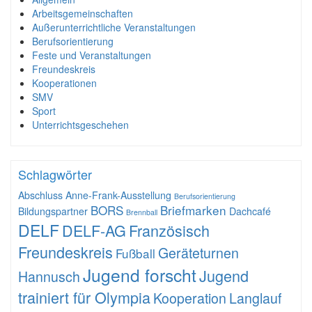
Arbeitsgemeinschaften
Außerunterrichtliche Veranstaltungen
Berufsorientierung
Feste und Veranstaltungen
Freundeskreis
Kooperationen
SMV
Sport
Unterrichtsgeschehen
Schlagwörter
Abschluss
Anne-Frank-Ausstellung
Berufsorientierung
BORS
Briefmarken
Bildungspartner
Dachcafé
Brennball
DELF
DELF-AG
Französisch
Freundeskreis
Geräteturnen
Fußball
Jugend forscht
Jugend
Hannusch
trainiert für Olympia
Kooperation
Langlauf