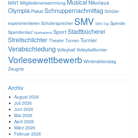
Musical
Nikolaus
MINT
Mitgliederversammlung
Olympia
Schnuppernachmittag
Plakat
Schüler
SMV
experimentieren
Schülersprecher
Spende
SMV-Tag
Stadtbücherei
Sport
Spendenlauf
Spieleabend
Streitschlichter
Turnier
Theater
Turnen
Verabschiedung
Volleyball
Volleyballturnier
Vorlesewettbewerb
Winteraktionstag
Zeugnis
Archiv
August 2026
Juli 2026
Juni 2026
Mai 2026
April 2026
März 2026
Februar 2026