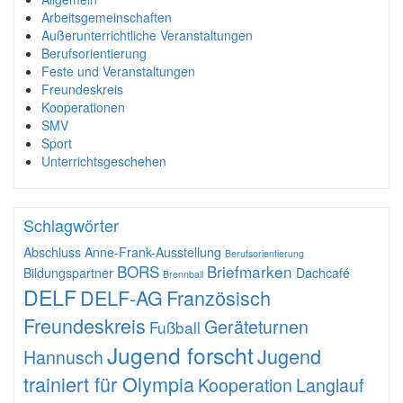
Arbeitsgemeinschaften
Außerunterrichtliche Veranstaltungen
Berufsorientierung
Feste und Veranstaltungen
Freundeskreis
Kooperationen
SMV
Sport
Unterrichtsgeschehen
Schlagwörter
Abschluss
Anne-Frank-Ausstellung
Berufsorientierung
BORS
Briefmarken
Bildungspartner
Dachcafé
Brennball
DELF
DELF-AG
Französisch
Freundeskreis
Geräteturnen
Fußball
Jugend forscht
Jugend
Hannusch
trainiert für Olympia
Kooperation
Langlauf