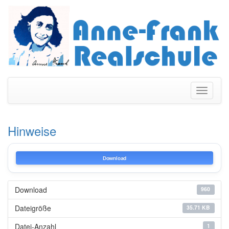
Navigati
umschal
Hinweise
Download
Download
960
Dateigröße
35.71 KB
Datei-Anzahl
1