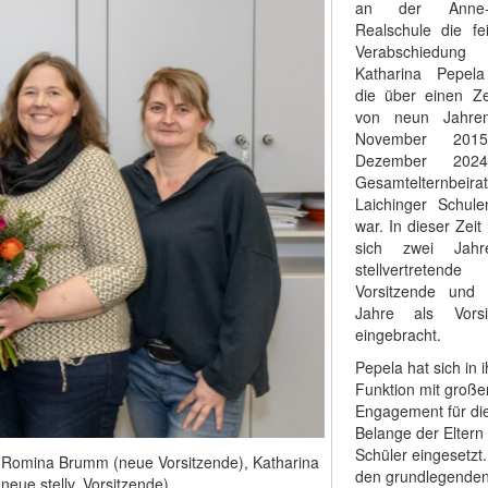
an der Anne-F
Realschule die fei
Verabschiedun
Katharina Pepela 
die über einen Ze
von neun Jahre
November 201
Dezember 202
Gesamtelternbeir
Laichinger Schule
war. In dieser Zeit 
sich zwei Jahr
stellvertretende
Vorsitzende und 
Jahre als Vorsi
eingebracht.
Pepela hat sich in i
Funktion mit groß
Engagement für di
Belange der Eltern
Schüler eingesetzt
, Romina Brumm (neue Vorsitzende), Katharina
den grundlegende
eue stellv. Vorsitzende)