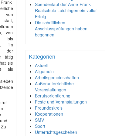
rank-
Spendenlauf der Anne-Frank-
erliche
Realschule Laichingen ein voller
g von
Erfolg
statt,
Die schriftlichen
itraum
Abschlussprüfungen haben
n, von
begonnen
5 bis
4, im
at der
Kategorien
n tätig
hat sie
Aktuell
e als
Allgemein
Arbeitsgemeinschaften
sieben
Außerunterrichtliche
tzende
Veranstaltungen
Berufsorientierung
Feste und Veranstaltungen
hrer
Freundeskreis
em
Kooperationen
e
SMV
 und
Sport
. Zu
Unterrichtsgeschehen
n