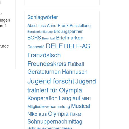
t
er
Schlagwörter
rungen
Abschluss
Anne-Frank-Ausstellung
 auf
Bildungspartner
Berufsorientierung
BORS
Briefmarken
Brennball
DELF
DELF-AG
wurde
Dachcafé
Französisch
Freundeskreis
Fußball
Geräteturnen
Hannusch
Jugend forscht
Jugend
trainiert für Olympia
Kooperation
Langlauf
MINT
Musical
Mitgliederversammlung
Olympia
Nikolaus
Plakat
Schnuppernachmittag
Schüler experimentieren