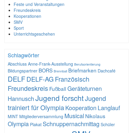
Feste und Veranstaltungen
Freundeskreis
Kooperationen
SMV
Sport
Unterrichtsgeschehen
Schlagwörter
Abschluss
Anne-Frank-Ausstellung
Berufsorientierung
BORS
Briefmarken
Bildungspartner
Dachcafé
Brennball
DELF
DELF-AG
Französisch
Freundeskreis
Geräteturnen
Fußball
Jugend forscht
Jugend
Hannusch
trainiert für Olympia
Kooperation
Langlauf
Musical
Nikolaus
MINT
Mitgliederversammlung
Olympia
Schnuppernachmittag
Plakat
Schüler