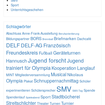
SMV
Sport
Unterrichtsgeschehen
Schlagwörter
Abschluss
Anne-Frank-Ausstellung
Berufsorientierung
BORS
Briefmarken
Bildungspartner
Dachcafé
Brennball
DELF
DELF-AG
Französisch
Freundeskreis
Geräteturnen
Fußball
Jugend forscht
Jugend
Hannusch
trainiert für Olympia
Kooperation
Langlauf
Musical
Nikolaus
MINT
Mitgliederversammlung
Olympia
Schnuppernachmittag
Plakat
Schüler
SMV
experimentieren
Schülersprecher
Spende
SMV-Tag
Stadtbücherei
Sport
Spendenlauf
Spieleabend
Streitschlichter
Turnier
Theater
Turnen